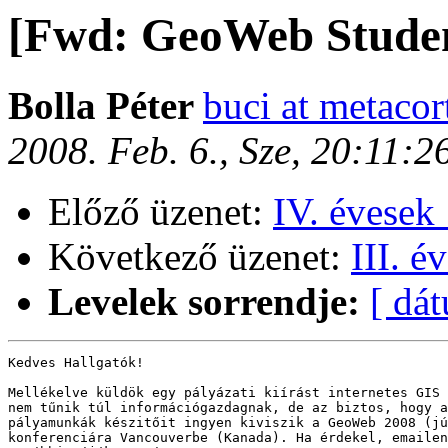
[Fwd: GeoWeb Studen
Bolla Péter
buci at metacor
2008. Feb. 6., Sze, 20:11:
Előző üzenet:
IV. évesek 
Következő üzenet:
III. é
Levelek sorrendje:
[ dá
Kedves Hallgatók!

Mellékelve küldök egy pályázati kiírást internetes GIS 
nem tűnik túl információgazdagnak, de az biztos, hogy a
pályamunkák készitőit ingyen kiviszik a GeoWeb 2008 (jú
konferenciára Vancouverbe (Kanada). Ha érdekel, emailen