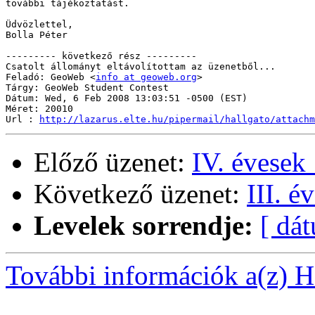
további tájékoztatást.

Üdvözlettel,

Bolla Péter

--------- következő rész ---------

Csatolt állományt eltávolítottam az üzenetből...

Feladó: GeoWeb <
info at geoweb.org
>

Tárgy: GeoWeb Student Contest

Dátum: Wed, 6 Feb 2008 13:03:51 -0500 (EST)

Méret: 20010

Url : 
http://lazarus.elte.hu/pipermail/hallgato/attachm
Előző üzenet:
IV. évesek 
Következő üzenet:
III. é
Levelek sorrendje:
[ dá
További információk a(z) Ha