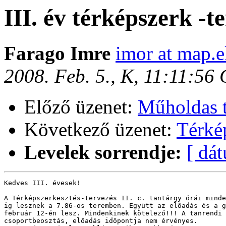
III. év térképszerk -t
Farago Imre
imor at map.e
2008. Feb. 5., K, 11:11:56
Előző üzenet:
Műholdas t
Következő üzenet:
Térké
Levelek sorrendje:
[ dá
Kedves III. évesek!

A Térképszerkesztés-tervezés II. c. tantárgy órái minde
ig lesznek a 7.86-os teremben. Együtt az előadás és a g
február 12-én lesz. Mindenkinek kötelező!!! A tanrendi 
csoportbeosztás, előadás időpontja nem érvényes.
