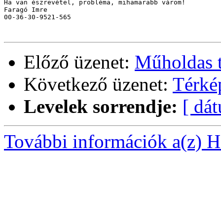
Ha van észrevétel, probléma, mihamarabb várom!

Faragó Imre

00-36-30-9521-565

Előző üzenet:
Műholdas t
Következő üzenet:
Térké
Levelek sorrendje:
[ dá
További információk a(z) Ha