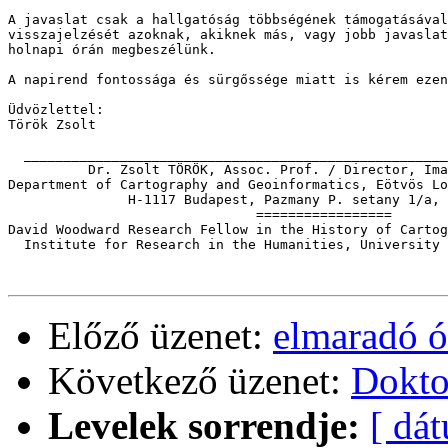
A javaslat csak a hallgatóság többségének támogatásával
visszajelzését azoknak, akiknek más, vagy jobb javaslat
holnapi órán megbeszélünk. 

A napirend fontossága és sürgőssége miatt is kérem ezen
Üdvözlettel:

Török Zsolt

  _____________________________________________________
          Dr. Zsolt TÖRÖK, Assoc. Prof. / Director, Ima
Department of Cartography and Geoinformatics, Eötvös Lo
               H-1117 Budapest, Pazmany P. setany 1/a, 
                               =================

David Woodward Research Fellow in the History of Cartog
  Institute for Research in the Humanities, University 
Előző üzenet:
elmaradó ó
Következő üzenet:
Dokto
Levelek sorrendje:
[ dá