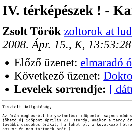
IV. térképészek ! - 
Zsolt Török
zoltorok at lud
2008. Ápr. 15., K, 13:53:2
Előző üzenet:
elmaradó ó
Következő üzenet:
Dokto
Levelek sorrendje:
[ dá
Tisztelt Hallgatóság,

Az órán megbeszélt helyszínelési időpontot sajnos módos
jöhető új időpont április 23. szerda, amikor a tárgy ór
további esedékes órákat, ha lehet pl. a következő hétre
amikor én nem tartanék órát.) 
