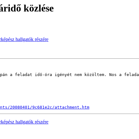
áridő közlése
érképész hallgatók részére
pán a feladat idő-óra igényét nem közöltem. Nos a felada
nts/20080401/9c681e2c/attachment.htm
érképész hallgatók részére