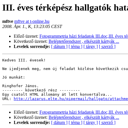
III. éves térképész hallgatók hat
mftve
mftve at t-online.hu
2008. Ápr. 1., K, 13:23:05 CEST
Előző üzenet:
Fotogrammetria házi feladatok III.doc,III. éves t
Következő üzenet:
Beléptetőrendszer , elkészült kártyák ...
Levelek sorrendje:
[ dátum ]
[ téma ]
[ tárgy ]
[ szerző ]
Kedves III. évesek!

Ne ijedjenek meg, nem új feladat közlése következik csu
Jó munkát:

Ringhofer János.

--------- következő rész ---------

Egy csatolt HTML állomány át lett konvertálva...

URL: 
http://lazarus.elte.hu/pipermail/hallgato/attachme
Előző üzenet:
Fotogrammetria házi feladatok III.doc,III. éves t
Következő üzenet:
Beléptetőrendszer , elkészült kártyák ...
Levelek sorrendje:
[ dátum ]
[ téma ]
[ tárgy ]
[ szerző ]