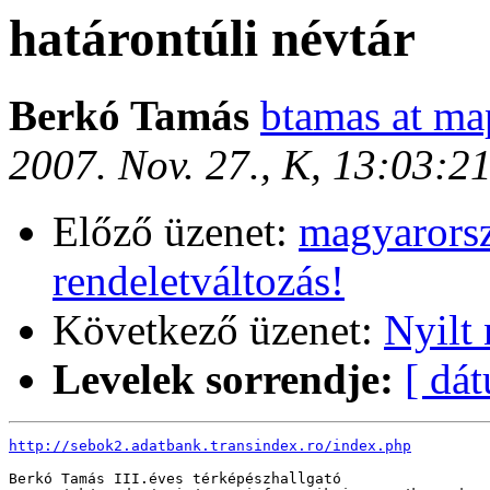
határontúli névtár
Berkó Tamás
btamas at ma
2007. Nov. 27., K, 13:03:2
Előző üzenet:
magyarorsz
rendeletváltozás!
Következő üzenet:
Nyilt
Levelek sorrendje:
[ dá
http://sebok2.adatbank.transindex.ro/index.php
Berkó Tamás III.éves térképészhallgató
