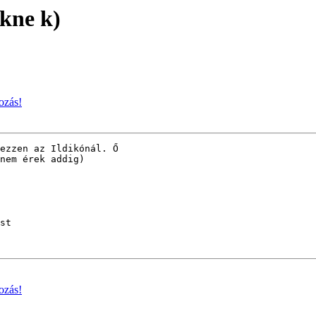
ekne k)
ozás!
ezzen az Ildikónál. Ő

nem érek addig)

st

ozás!