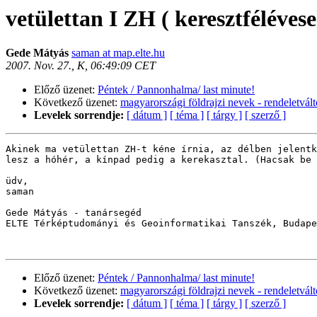
vetülettan I ZH ( keresztféléves
Gede Mátyás
saman at map.elte.hu
2007. Nov. 27., K, 06:49:09 CET
Előző üzenet:
Péntek / Pannonhalma/ last minute!
Következő üzenet:
magyarországi földrajzi nevek - rendeletvált
Levelek sorrendje:
[ dátum ]
[ téma ]
[ tárgy ]
[ szerző ]
Akinek ma vetülettan ZH-t kéne írnia, az délben jelentk
lesz a hóhér, a kínpad pedig a kerekasztal. (Hacsak be 
üdv,

saman

Gede Mátyás - tanársegéd

ELTE Térképtudományi és Geoinformatikai Tanszék, Budape
Előző üzenet:
Péntek / Pannonhalma/ last minute!
Következő üzenet:
magyarországi földrajzi nevek - rendeletvált
Levelek sorrendje:
[ dátum ]
[ téma ]
[ tárgy ]
[ szerző ]