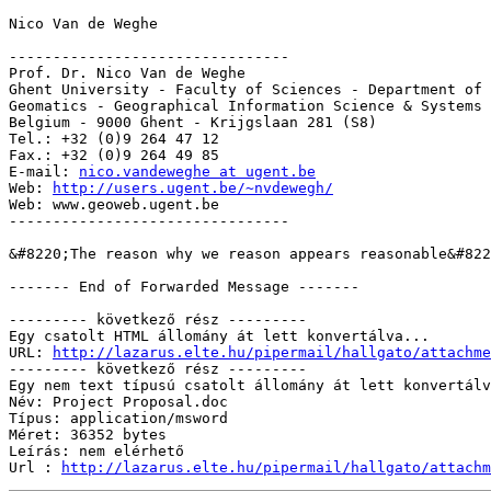
Nico Van de Weghe

--------------------------------

Prof. Dr. Nico Van de Weghe

Ghent University - Faculty of Sciences - Department of 
Geomatics - Geographical Information Science & Systems

Belgium - 9000 Ghent - Krijgslaan 281 (S8)

Tel.: +32 (0)9 264 47 12

Fax.: +32 (0)9 264 49 85

E-mail: 
nico.vandeweghe at ugent.be
Web: 
http://users.ugent.be/~nvdewegh/
Web: www.geoweb.ugent.be

--------------------------------

&#8220;The reason why we reason appears reasonable&#822
------- End of Forwarded Message -------

--------- következő rész ---------

Egy csatolt HTML állomány át lett konvertálva...

URL: 
http://lazarus.elte.hu/pipermail/hallgato/attachme
--------- következő rész ---------

Egy nem text típusú csatolt állomány át lett konvertálv
Név: Project Proposal.doc

Típus: application/msword

Méret: 36352 bytes

Leírás: nem elérhető

Url : 
http://lazarus.elte.hu/pipermail/hallgato/attachm