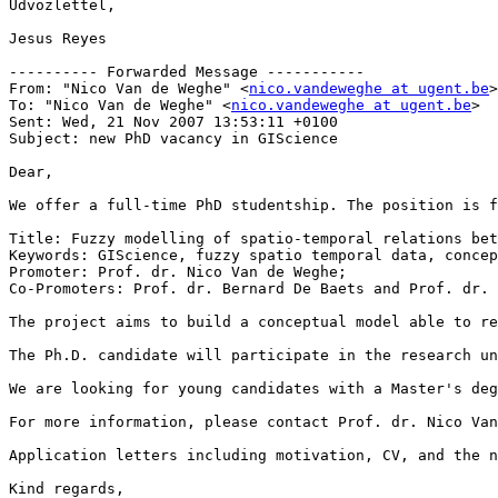
Üdvözlettel,

Jesus Reyes

---------- Forwarded Message -----------

From: "Nico Van de Weghe" <
nico.vandeweghe at ugent.be
>
To: "Nico Van de Weghe" <
nico.vandeweghe at ugent.be
> 

Sent: Wed, 21 Nov 2007 13:53:11 +0100 

Subject: new PhD vacancy in GIScience

Dear,

We offer a full-time PhD studentship. The position is f
Title: Fuzzy modelling of spatio-temporal relations bet
Keywords: GIScience, fuzzy spatio temporal data, concep
Promoter: Prof. dr. Nico Van de Weghe;

Co-Promoters: Prof. dr. Bernard De Baets and Prof. dr. 
The project aims to build a conceptual model able to re
The Ph.D. candidate will participate in the research un
We are looking for young candidates with a Master's deg
For more information, please contact Prof. dr. Nico Van
Application letters including motivation, CV, and the n
Kind regards,
