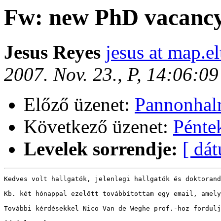
Fw: new PhD vacancy
Jesus Reyes
jesus at map.el
2007. Nov. 23., P, 14:06:0
Előző üzenet:
Pannonhalm
Következő üzenet:
Pénte
Levelek sorrendje:
[ dá
Kedves volt hallgatók, jelenlegi hallgatók és doktorand
Kb. két hónappal ezelőtt továbbítottam egy email, amely
További kérdésekkel Nico Van de Weghe prof.-hoz fordulj