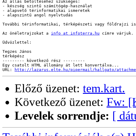
Az állás betöltéséhez szükséges:

- készség szintű számítógép-használat

- alapvető térinformatikai ismeretek

- alapszintű angol nyelvtudás

További térinformatikai, térképészeti vagy földrajzi is
Az önéletrajzokat a 
info at infoterra.hu
 címre várjuk.

Üdvözlettel: 

Tegzes János

térképész

--------- következő rész ---------

Egy csatolt HTML állomány át lett konvertálva...

URL: 
http://lazarus.elte.hu/pipermail/hallgato/attachme
Előző üzenet:
tem.kart.
Következő üzenet:
Fw: [
Levelek sorrendje:
[ dá