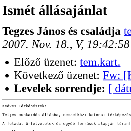
Ismét állásajánlat
Tegzes János és családja
t
2007. Nov. 18., V, 19:42:5
Előző üzenet:
tem.kart.
Következő üzenet:
Fw: [
Levelek sorrendje:
[ dá
Kedves Térképészek!

Teljes munkaidős állásba, nemzetközi katonai térképezés
A feladat űrfelvételek és egyéb források alapján térinf