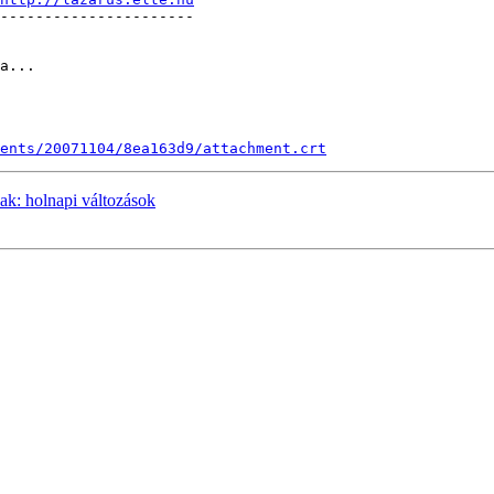
----------------------

a...

ents/20071104/8ea163d9/attachment.crt
ak: holnapi változások