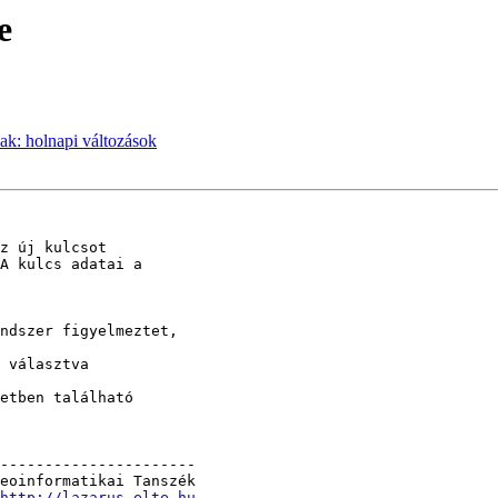
e
ak: holnapi változások
z új kulcsot 

A kulcs adatai a 

ndszer figyelmeztet, 

 választva 

etben található 

----------------------

eoinformatikai Tanszék

http://lazarus.elte.hu