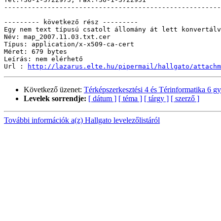
-------------------------------------------------------
--------- következő rész ---------

Egy nem text típusú csatolt állomány át lett konvertálv
Név: map_2007.11.03.txt.cer

Típus: application/x-x509-ca-cert

Méret: 679 bytes

Leírás: nem elérhető

Url : 
http://lazarus.elte.hu/pipermail/hallgato/attachm
Következő üzenet:
Térképszerkesztési 4 és Térinformatika 6 gy
Levelek sorrendje:
[ dátum ]
[ téma ]
[ tárgy ]
[ szerző ]
További információk a(z) Hallgato levelezőlistáról