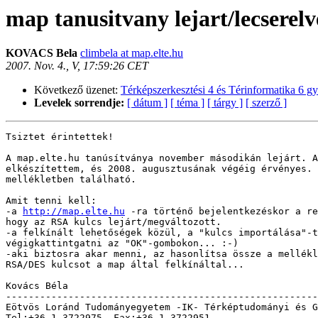
map tanusitvany lejart/lecserelv
KOVACS Bela
climbela at map.elte.hu
2007. Nov. 4., V, 17:59:26 CET
Következő üzenet:
Térképszerkesztési 4 és Térinformatika 6 gy
Levelek sorrendje:
[ dátum ]
[ téma ]
[ tárgy ]
[ szerző ]
Tsiztet érintettek!

A map.elte.hu tanúsítványa november másodikán lejárt. A
elkészítettem, és 2008. augusztusának végéig érvényes. 
mellékletben található.

Amit tenni kell:

-a 
http://map.elte.hu
 -ra történő bejelentkezéskor a re
hogy az RSA kulcs lejárt/megváltozott.

-a felkínált lehetőségek közül, a "kulcs importálása"-t
végigkattintgatni az "OK"-gombokon... :-)

-aki biztosra akar menni, az hasonlítsa össze a mellékl
RSA/DES kulcsot a map által felkínáltal...

Kovács Béla

-------------------------------------------------------
Eötvös Loránd Tudományegyetem -IK- Térképtudományi és G
Tel:+36-1-3722975, Fax:+36-1-3722951                   