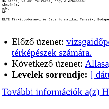
Ha nincs, valaki felrakná, hogy elérhessem?

Köszönöm.

üdv,

bk

ELTE Térképtudományi és Geoinformatikai Tanszék, Budape
Előző üzenet:
vizsgaidőpo
térképészek számára.
Következő üzenet:
Allasa
Levelek sorrendje:
[ dá
További információk a(z) Ha