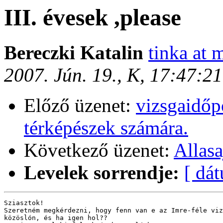
III. évesek ,please
Bereczki Katalin
tinka at 
2007. Jún. 19., K, 17:47:2
Előző üzenet:
vizsgaidőpo
térképészek számára.
Következő üzenet:
Allasa
Levelek sorrendje:
[ dá
Sziasztok!

Szeretném megkérdezni, hogy fenn van e az Imre-féle viz
közöslón, és ha igen hol??
