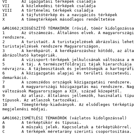
VI	Az igazgatási térképek családja

VII	A közlekedési térképek családja

VIII	A történelmi térképek családja

IX	A tájfutótérkép és a navigációs térképek

X	A tömegtérképek másodlagos rendeltetése

&#61662;KIEGÉSZÍTŐ TÉMAKÖRÖK (rövid, tömör kidolgozássa
1	Az útszámozás. Általános elvek. A magyarországi közutak számozási 

rendszere.

2	A turistaút. A turistajelzések ábrázolási lehetőségei. A 

turistajelzések rendszere Magyarországon.

3	A kerékpárút. A kerékpározáshoz kötődő, az általános térképeken 

ábrázolható kategóriák.

4	A vízisport-térképek jelkulcsának változása a magyar kartográfiában. 

5	A táj. A természetföldrajzi tájak hierarchiája és hatása a térképi 

névrajzra. A tájbeosztások és jelentőségük a kartográfi
6	A közigazgatás alapjai és területi összetevői. Okkupáció &#8211; annexió &#8211; 

demarkáció.

7	A szomszédos országok közigazgatási rendszere.

8	A magyarországi közigazgatás mai rendszere. Nagy közigazgatási 

változások Magyarországon a XIX. század közepétől.

9	Az atlasz. Általános jellemzők, használati típusok, tartalmi 

típusok. Az atlaszok tartozékai.

10	Tömegtérkép-kiadványok. Az elsődleges térképtípusok leggyakoribb 

megjelenési módjai.

&#61662;ISMÉTLÉSI TÉMAKÖRÖK (vázlatos kidolgozással)

A	A térképtükör és típusai. 

B	A műszaki jelek. Kapcsolatuk a térképtükörrel.

C	A térképek méretarány szerinti csoportosítása. A tömegtérképek 
