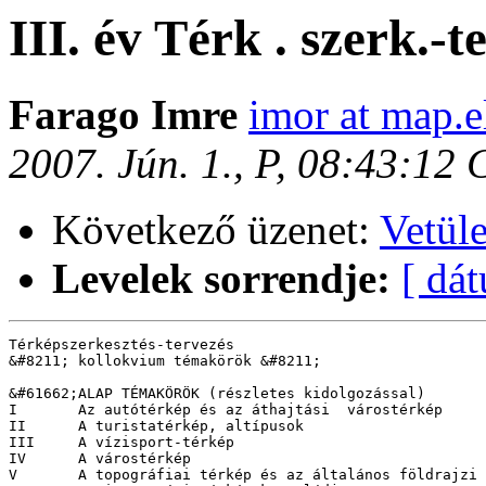
III. év Térk . szerk.-te
Farago Imre
imor at map.e
2007. Jún. 1., P, 08:43:12
Következő üzenet:
Vetül
Levelek sorrendje:
[ dá
Térképszerkesztés-tervezés

&#8211; kollokvium témakörök &#8211;

&#61662;ALAP TÉMAKÖRÖK (részletes kidolgozással)

I	Az autótérkép és az áthajtási  várostérkép

II	A turistatérkép, altípusok

III	A vízisport-térkép

IV	A várostérkép

V	A topográfiai térkép és az általános földrajzi térkép
