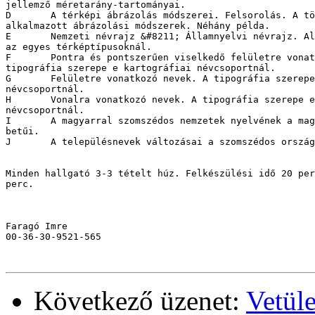
jellemző méretarány-tartományai.

D	A térképi ábrázolás módszerei. Felsorolás. A tömegtérképeken 

alkalmazott ábrázolási módszerek. Néhány példa.

E	Nemzeti névrajz &#8211; Államnyelvi névrajz. Alkalmazásuk és jelentőségük 

az egyes térképtípusoknál.

F	Pontra és pontszerűen viselkedő felületre vonatkozó nevek. A 

tipográfia szerepe e kartográfiai névcsoportnál.

G	Felületre vonatkozó nevek. A tipográfia szerepe e kartográfiai 

névcsoportnál.

H	Vonalra vonatkozó nevek. A tipográfia szerepe e kartográfiai 

névcsoportnál.

I	A magyarral szomszédos nemzetek nyelvének a magyar nyelvtől eltérő 

betűi.

J	A településnevek változásai a szomszédos országokban.

Minden hallgató 3-3 tételt húz. Felkészülési idő 20 per
perc.

Faragó Imre

00-36-30-9521-565

Következő üzenet:
Vetül