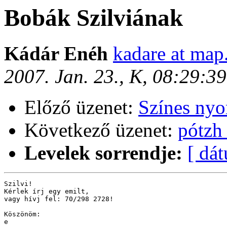
Bobák Szilviának
Kádár Enéh
kadare at map.
2007. Jan. 23., K, 08:29:3
Előző üzenet:
Színes nyo
Következő üzenet:
pótzh
Levelek sorrendje:
[ dá
Szilvi! 

Kérlek írj egy emilt, 

vagy hívj fel: 70/298 2728!

Köszönöm:

e
