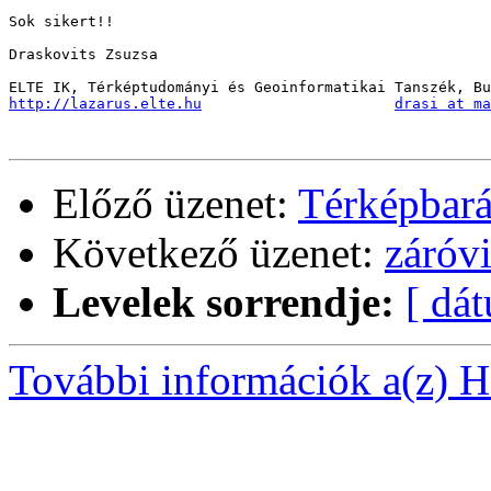
Sok sikert!!

Draskovits Zsuzsa

http://lazarus.elte.hu
drasi at ma
Előző üzenet:
Térképbará
Következő üzenet:
záróv
Levelek sorrendje:
[ dá
További információk a(z) Ha