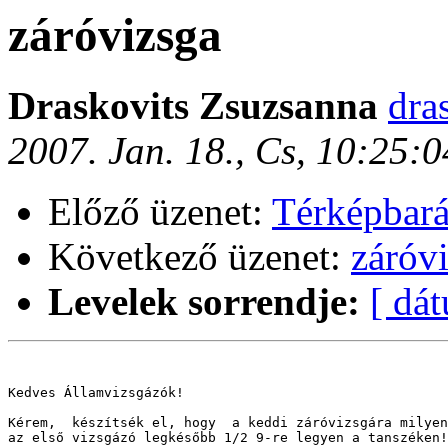
záróvizsga
Draskovits Zsuzsanna
dra
2007. Jan. 18., Cs, 10:25:
Előző üzenet:
Térképbará
Következő üzenet:
záróv
Levelek sorrendje:
[ dá
Kedves Államvizsgázók!

Kérem,  készítsék el, hogy  a keddi záróvizsgára milyen
az első vizsgázó legkésőbb 1/2 9-re legyen a tanszéken!