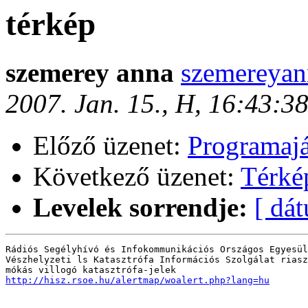
térkép
szemerey anna
szemereyan
2007. Jan. 15., H, 16:43:3
Előző üzenet:
Programajá
Következő üzenet:
Térké
Levelek sorrendje:
[ dá
Rádiós Segélyhívó és Infokommunikációs Országos Egyesül
Vészhelyzeti ls Katasztrófa Információs Szolgálat riasz
http://hisz.rsoe.hu/alertmap/woalert.php?lang=hu