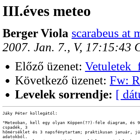
III.éves meteo
Berger Viola
scarabeus at 
2007. Jan. 7., V, 17:15:43
Előző üzenet:
Vetuletek_
Következő üzenet:
Fw: Re
Levelek sorrendje:
[ dá
Jáky Péter kollegától:

"Meteoban, kell egy olyan Köppen(??)-féle diagram, és 9
cspadék, 3

hőmérséklet és 3 napsfénytartam; praktikusan január, jú
adatokból.
