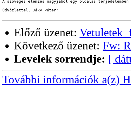
A szöveges elemzés nagyjából egy oldalas terjedelemben 
Üdvözlettel, Jáky Péter"

Előző üzenet:
Vetuletek_
Következő üzenet:
Fw: Re
Levelek sorrendje:
[ dá
További információk a(z) Ha