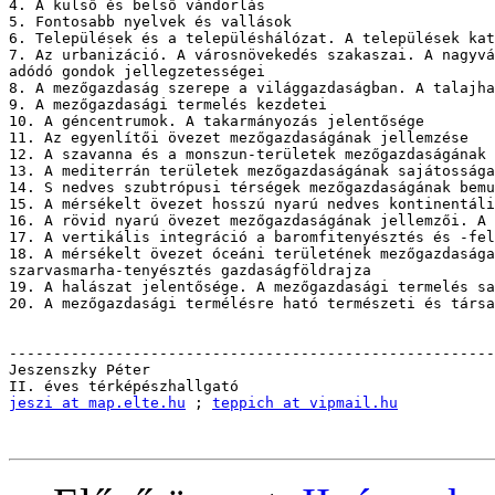
4. A külső és belső vándorlás

5. Fontosabb nyelvek és vallások

6. Települések és a településhálózat. A települések kat
7. Az urbanizáció. A városnövekedés szakaszai. A nagyvá
adódó gondok jellegzetességei

8. A mezőgazdaság szerepe a világgazdaságban. A talajha
9. A mezőgazdasági termelés kezdetei

10. A géncentrumok. A takarmányozás jelentősége

11. Az egyenlítői övezet mezőgazdaságának jellemzése

12. A szavanna és a monszun-területek mezőgazdaságának 
13. A mediterrán területek mezőgazdaságának sajátossága
14. S nedves szubtrópusi térségek mezőgazdaságának bemu
15. A mérsékelt övezet hosszú nyarú nedves kontinentáli
16. A rövid nyarú övezet mezőgazdaságának jellemzői. A 
17. A vertikális integráció a baromfitenyésztés és -fel
18. A mérsékelt övezet óceáni területének mezőgazdasága
szarvasmarha-tenyésztés gazdaságföldrajza

19. A halászat jelentősége. A mezőgazdasági termelés sa
20. A mezőgazdasági termélésre ható természeti és társa
-------------------------------------------------------
Jeszenszky Péter

jeszi at map.elte.hu
 ; 
teppich at vipmail.hu