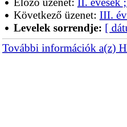
Előző üzenet:
II. évesek 
Következő üzenet:
III. é
Levelek sorrendje:
[ dá
További információk a(z) Ha