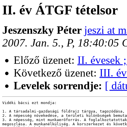
II. év ÁTGF tételsor
Jeszenszky Péter
jeszi at m
2007. Jan. 5., P, 18:40:05
Előző üzenet:
II. évesek 
Következő üzenet:
III. é
Levelek sorrendje:
[ dá
Vidéki bácsi ezt mondja:

1. A társadalmi-gazdasági földrajz tárgya, tagozódása, 
2. A népesség növekedése, a területi különbségek bemuta
3. A népesség, mint munkaerőforrás. A foglalkoztatottak
megoszlása. A munkanélküliség. A korszerkezet és követk