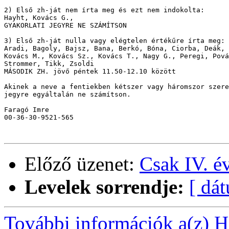
2) Első zh-ját nem írta meg és ezt nem indokolta:

Hayht, Kovács G.,

GYAKORLATI JEGYRE NE SZÁMÍTSON

3) Első zh-ját nulla vagy elégtelen értékűre írta meg:

Aradi, Bagoly, Bajsz, Bana, Berkó, Bóna, Ciorba, Deák, 
Kovács M., Kovács Sz., Kovács T., Nagy G., Peregi, Pová
Strommer, Tikk, Zsoldi

MÁSODIK ZH. jövő péntek 11.50-12.10 között

Akinek a neve a fentiekben kétszer vagy háromszor szere
jegyre egyáltalán ne számítson.

Faragó Imre

00-36-30-9521-565

Előző üzenet:
Csak IV. é
Levelek sorrendje:
[ dá
További információk a(z) Ha