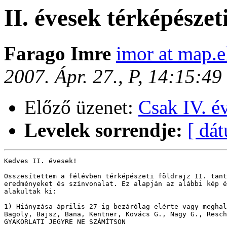
II. évesek térképészet
Farago Imre
imor at map.e
2007. Ápr. 27., P, 14:15:4
Előző üzenet:
Csak IV. é
Levelek sorrendje:
[ dá
Kedves II. évesek!

Összesítettem a félévben térképészeti földrajz II. tant
eredményeket és színvonalat. Ez alapján az alábbi kép é
alakultak ki:

1) Hiányzása április 27-ig bezárólag elérte vagy meghal
Bagoly, Bajsz, Bana, Kentner, Kovács G., Nagy G., Resch
GYAKORLATI JEGYRE NE SZÁMÍTSON
