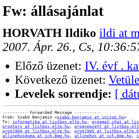
Fw: állásajánlat
HORVATH Ildiko
ildi at 
2007. Ápr. 26., Cs, 10:36:
Előző üzenet:
IV. évf . k
Következő üzenet:
Vetüle
Levelek sorrendje:
[ dá
---------- Forwarded Message -----------

From: Szabó Benjámin <
szabo.benjamin at initon.hu
>

To: 
informatika at listbox.elte.hu
, 
progmat-chat at lis
progterv at listbox.elte.hu
, 
progvegzett at listbox.elt
prog1994 at listbox.elte.hu
, 
prog1995 at listbox.elte.h
allinphosduma at sch.bme.hu
, 
allinphos at sch.bme.hu
, 
c