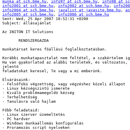
munka at sch.bme.hu
, 
info97 at sch.bme.hu
, 
info98 at sc
info2001 at sch.bme.hu
, 
info2002 at sch.bme.hu
, 
info200
info2004 at sch.bme.hu
, 
javalist at javasite.bme.hu
, 
as
info2005 at sch.bme.hu
, 
info2006 at sch.bme.hu
Sent: Wed, 25 Apr 2007 10:52:31 +0200

Subject: állásajánlat

Az INITON IT Solutions

       RENDSZERGAZDA

munkatársat keres főállású foglalkoztatásban.

Korábbi munkatapasztalat nem feltétel, a szakértelem ig
Ha van gyakorlatod az alábbi területek, és változatos, 
jelentő

feladatokat keresel, Te vagy a mi emberünk.

Elvárásaink:

- Felsőfokú végzettség, vagy végzéshez közeli állapot

- Linux kézségszintű ismerete

- Kiváló problémamegoldó kézség

- Terhelhetőség

- Tanulásra való hajlam

Főbb feladataid:

- Linux szerver üzemeltetés

- PC hardver

- Windows munkaállomás konfigurálás

- Proramozás script nyelveken
