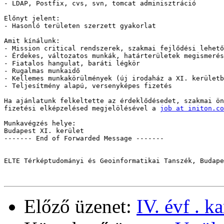
- LDAP, Postfix, cvs, svn, tomcat adminisztráció

Előnyt jelent:

- Hasonló területen szerzett gyakorlat

Amit kínálunk:

- Mission critical rendszerek, szakmai fejlődési lehető
- Érdekes, változatos munkák, határterületek megismerés
- Fiatalos hangulat, baráti légkör

- Rugalmas munkaidő

- Kellemes munkakörülmények (új irodaház a XI. kerületb
- Teljesítmény alapú, versenyképes fizetés

Ha ajánlatunk felkeltette az érdeklődésedet, szakmai ön
fizetési elképzelésed megjelölésével a 
job at initon.co
Munkavégzés helye:

Budapest XI. kerület

------- End of Forwarded Message -------

ELTE Térképtudományi és Geoinformatikai Tanszék, Budape
Előző üzenet:
IV. évf . k