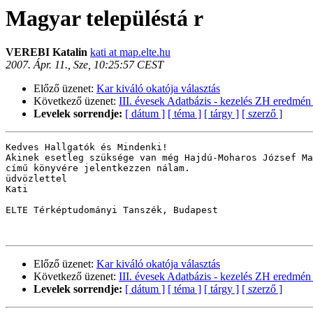
Magyar településtá r
VEREBI Katalin
kati at map.elte.hu
2007. Ápr. 11., Sze, 10:25:57 CEST
Előző üzenet:
Kar kiváló okatója választás
Következő üzenet:
III. évesek Adatbázis - kezelés ZH eredmén
Levelek sorrendje:
[ dátum ]
[ téma ]
[ tárgy ]
[ szerző ]
Kedves Hallgatók és Mindenki!

Akinek esetleg szüksége van még Hajdú-Moharos József Ma
című könyvére jelentkezzen nálam.

üdvözlettel

Kati

ELTE Térképtudományi Tanszék, Budapest

Előző üzenet:
Kar kiváló okatója választás
Következő üzenet:
III. évesek Adatbázis - kezelés ZH eredmén
Levelek sorrendje:
[ dátum ]
[ téma ]
[ tárgy ]
[ szerző ]