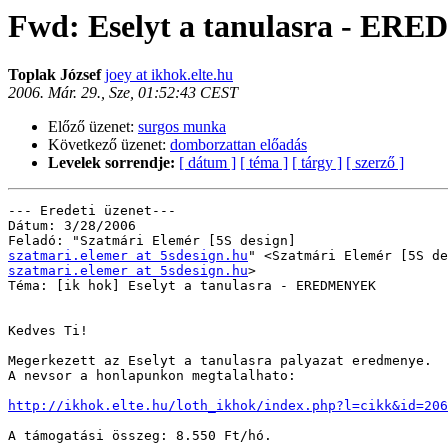
Fwd: Eselyt a tanulasra - E
Toplak József
joey at ikhok.elte.hu
2006. Már. 29., Sze, 01:52:43 CEST
Előző üzenet:
surgos munka
Következő üzenet:
domborzattan előadás
Levelek sorrendje:
[ dátum ]
[ téma ]
[ tárgy ]
[ szerző ]
--- Eredeti üzenet---

Dátum: 3/28/2006

szatmari.elemer at 5sdesign.hu
szatmari.elemer at 5sdesign.hu
>

Téma: [ik hok] Eselyt a tanulasra - EREDMENYEK

Kedves Ti!

Megerkezett az Eselyt a tanulasra palyazat eredmenye.

A nevsor a honlapunkon megtalalhato:

http://ikhok.elte.hu/loth_ikhok/index.php?l=cikk&id=206
A támogatási összeg: 8.550 Ft/hó.
