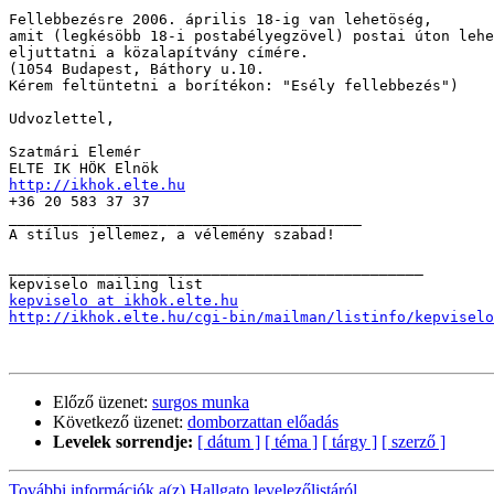
Fellebbezésre 2006. április 18-ig van lehetöség,

amit (legkésöbb 18-i postabélyegzövel) postai úton lehe
eljuttatni a közalapítvány címére.

(1054 Budapest, Báthory u.10.

Kérem feltüntetni a borítékon: "Esély fellebbezés")

Udvozlettel,

Szatmári Elemér

http://ikhok.elte.hu

+36 20 583 37 37

________________________________________

A stílus jellemez, a vélemény szabad!

_______________________________________________

kepviselo at ikhok.elte.hu
http://ikhok.elte.hu/cgi-bin/mailman/listinfo/kepviselo
Előző üzenet:
surgos munka
Következő üzenet:
domborzattan előadás
Levelek sorrendje:
[ dátum ]
[ téma ]
[ tárgy ]
[ szerző ]
További információk a(z) Hallgato levelezőlistáról