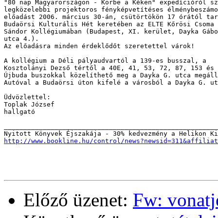
"80 nap Magyarországon - Körbe a Kéken" expedícióról sz
legközelebbi projektoros fényképvetítéses élménybeszámo
előadást 2006. március 30-án, csütörtökön 17 órától tar
Budaörsi Kulturális Hét keretében az ELTE Kőrösi Csoma

Sándor Kollégiumában (Budapest, XI. kerület, Dayka Gábo
utca 4.).

Az előadásra minden érdeklődőt szeretettel várok!

A kollégium a Déli pályaudvartól a 139-es busszal, a

Kosztolányi Dezső tértől a 40E, 41, 53, 72, 87, 153 és

Újbuda buszokkal közelíthető meg a Dayka G. utca megáll
Autóval a Budaörsi úton kifelé a városból a Dayka G. ut
Üdvözlettel:

Toplak József

hallgató

_______________________________________________________
http://www.bookline.hu/control/news?newsid=311&affiliat
Előző üzenet:
Fw: vonatj