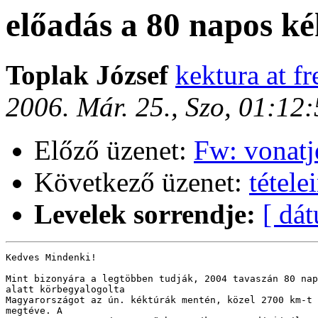
előadás a 80 napos ké
Toplak József
kektura at f
2006. Már. 25., Szo, 01:12
Előző üzenet:
Fw: vonatj
Következő üzenet:
tétele
Levelek sorrendje:
[ dá
Kedves Mindenki!

Mint bizonyára a legtöbben tudják, 2004 tavaszán 80 nap

alatt körbegyalogolta

Magyarországot az ún. kéktúrák mentén, közel 2700 km-t

megtéve. A
