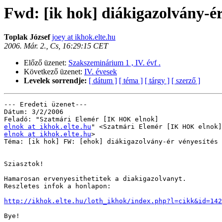
Fwd: [ik hok] diákigazolvány-ér
Toplak József
joey at ikhok.elte.hu
2006. Már. 2., Cs, 16:29:15 CET
Előző üzenet:
Szakszeminárium 1 , IV. évf .
Következő üzenet:
IV. évesek
Levelek sorrendje:
[ dátum ]
[ téma ]
[ tárgy ]
[ szerző ]
--- Eredeti üzenet---

Dátum: 3/2/2006

elnok at ikhok.elte.hu
elnok at ikhok.elte.hu
>

Téma: [ik hok] FW: [ehok] diákigazolvány-ér vényesítés

Sziasztok!

Hamarosan ervenyesithetitek a diakigazolvanyt.

Reszletes infok a honlapon:

http://ikhok.elte.hu/loth_ikhok/index.php?l=cikk&id=142
Bye!
