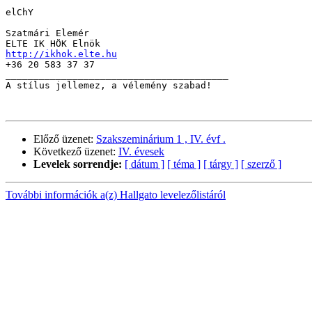
elChY

Szatmári Elemér

http://ikhok.elte.hu

+36 20 583 37 37

________________________________________

A stílus jellemez, a vélemény szabad!

Előző üzenet:
Szakszeminárium 1 , IV. évf .
Következő üzenet:
IV. évesek
Levelek sorrendje:
[ dátum ]
[ téma ]
[ tárgy ]
[ szerző ]
További információk a(z) Hallgato levelezőlistáról