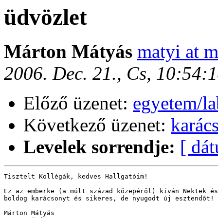
üdvözlet
Márton Mátyás
matyi at m
2006. Dec. 21., Cs, 10:54:
Előző üzenet:
egyetem/la
Következő üzenet:
karác
Levelek sorrendje:
[ dá
Tisztelt Kollégák, kedves Hallgatóim!

Ez az emberke (a múlt század közepéről) kíván Nektek és
boldog karácsonyt és sikeres, de nyugodt új esztendőt!

Márton Mátyás
