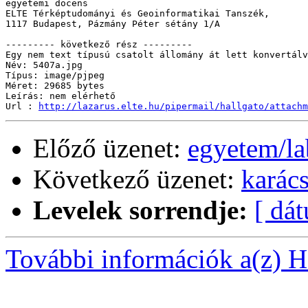
egyetemi docens

ELTE Térképtudományi és Geoinformatikai Tanszék, 

1117 Budapest, Pázmány Péter sétány 1/A

--------- következő rész ---------

Egy nem text típusú csatolt állomány át lett konvertálv
Név: 5407a.jpg

Típus: image/pjpeg

Méret: 29685 bytes

Leírás: nem elérhető

Url : 
http://lazarus.elte.hu/pipermail/hallgato/attachm
Előző üzenet:
egyetem/la
Következő üzenet:
karác
Levelek sorrendje:
[ dá
További információk a(z) Ha