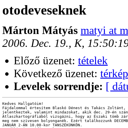
otodeveseknek
Márton Mátyás
matyi at m
2006. Dec. 19., K, 15:50:
Előző üzenet:
tételek
Következő üzenet:
térkép
Levelek sorrendje:
[ dá
Kedves Hallgatóim!

Fájdalommal értesítem Blaskó Dénest és Takács Zoltánt, 
jelentkeztek, valamint mindazokat, akik dec. 29-én szán
Atlaszkartográfiából vizsgázni, hogy az Északi tömb zár
meg nem szívesen bolyonganék. Ezért találkozzunk DECEMB
JANUÁR 2-ÁN 10.00-kor TANSZÉKÜNKÖN. 
