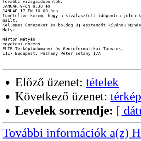
További vizsgaidőpontok:

JANUÁR 9-ÉN 8.30 és 

JANUÁR 17-ÉN 10.00 óra.

Ismételten kérem, hogy a kiválasztott időpontra jelentk
mailt.

Kellemes ünnepeket és boldog új esztendőt kívánok Minde
Matyi

Márton Mátyás

egyetemi docens

ELTE Térképtudományi és Geoinformatikai Tanszék, 

1117 Budapest, Pázmány Péter sétány 1/A

Előző üzenet:
tételek
Következő üzenet:
térkép
Levelek sorrendje:
[ dá
További információk a(z) Ha