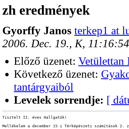
zh eredmények
Gyorffy Janos
terkep1 at l
2006. Dec. 19., K, 11:16:5
Előző üzenet:
Vetülettan 
Következő üzenet:
Gyako
tantárgyaiból
Levelek sorrendje:
[ dá
Tisztelt II. éves Hallgatók!

Mellékelem a december 15-i Térképészeti számítások 2. z