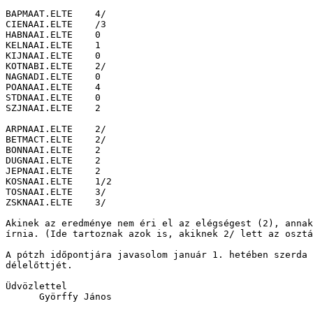
BAPMAAT.ELTE	4/

CIENAAI.ELTE	/3

HABNAAI.ELTE	0

KELNAAI.ELTE	1

KIJNAAI.ELTE	0

KOTNABI.ELTE	2/

NAGNADI.ELTE	0

POANAAI.ELTE	4

STDNAAI.ELTE	0

SZJNAAI.ELTE	2

ARPNAAI.ELTE	2/

BETMACT.ELTE	2/

BONNAAI.ELTE	2

DUGNAAI.ELTE	2

JEPNAAI.ELTE	2

KOSNAAI.ELTE	1/2

TOSNAAI.ELTE	3/

ZSKNAAI.ELTE	3/

Akinek az eredménye nem éri el az elégségest (2), annak
írnia. (Ide tartoznak azok is, akiknek 2/ lett az osztá
A pótzh időpontjára javasolom január 1. hetében szerda 
délelőttjét.

Üdvözlettel

      Györffy János
