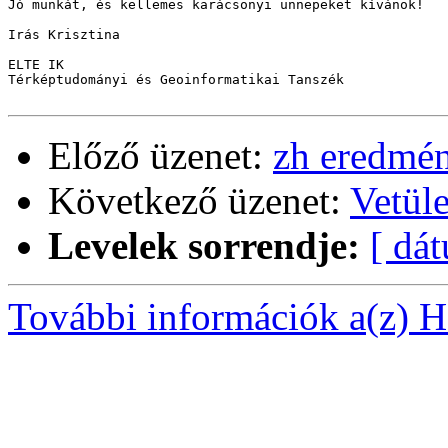
Jó munkát, és kellemes karácsonyi ünnepeket kívánok!

Irás Krisztina

ELTE IK

Térképtudományi és Geoinformatikai Tanszék

Előző üzenet:
zh eredmé
Következő üzenet:
Vetüle
Levelek sorrendje:
[ dá
További információk a(z) Ha