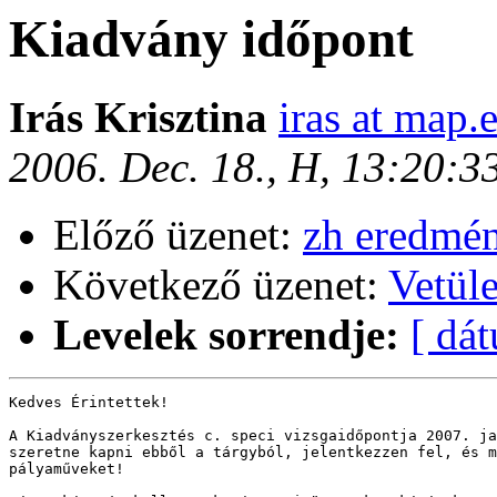
Kiadvány időpont
Irás Krisztina
iras at map.e
2006. Dec. 18., H, 13:20:
Előző üzenet:
zh eredmé
Következő üzenet:
Vetüle
Levelek sorrendje:
[ dá
Kedves Érintettek!

A Kiadványszerkesztés c. speci vizsgaidőpontja 2007. ja
szeretne kapni ebből a tárgyból, jelentkezzen fel, és m
pályaműveket!
