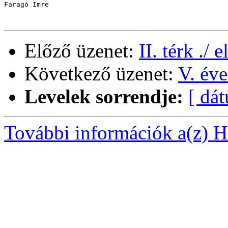
Faragó Imre

Előző üzenet:
II. térk ./ 
Következő üzenet:
V. év
Levelek sorrendje:
[ dá
További információk a(z) Ha