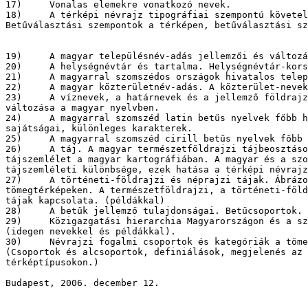
17)	Vonalas elemekre vonatkozó nevek. 

18)	A térképi névrajz tipográfiai szempontú követelményei. 

Betűválasztási szempontok a térképen, betűválasztási sz
19)	A magyar településnév-adás jellemzői és változásai. 

20)	A helységnévtár és tartalma. Helységnévtár-korszakok Magyarországon. 

21)	A magyarral szomszédos országok hivatalos településnév adása.

22)	A magyar közterületnév-adás. A közterület-nevek ábrázolása.

23)	A víznevek, a határnevek és a jellemző földrajzi pontok neveinek 

változása a magyar nyelvben. 

24)	A magyarral szomszéd latin betűs nyelvek főbb helyesírási 

sajátságai, különleges karakterek.

25)	A magyarral szomszéd cirill betűs nyelvek főbb helyesírási sajátságai

26)	A táj. A magyar természetföldrajzi tájbeosztások. Kettős 

tájszemlélet a magyar kartográfiában. A magyar és a szo
tájszemléleti különbsége, ezek hatása a térképi névrajz
27)	A történeti-földrajzi és néprajzi tájak. Ábrázolásuk a 

tömegtérképeken. A természetföldrajzi, a történeti-föld
tájak kapcsolata. (példákkal)

28)	A betűk jellemző tulajdonságai. Betűcsoportok. 

29)	Közigazgatási hierarchia Magyarországon és a szomszéd országokban 

(idegen nevekkel és példákkal).

30)	Névrajzi fogalmi csoportok és kategóriák a tömegtérképeken. 

(Csoportok és alcsoportok, definiálások, megjelenés az 
térképtípusokon.)

Budapest, 2006. december 12.					
