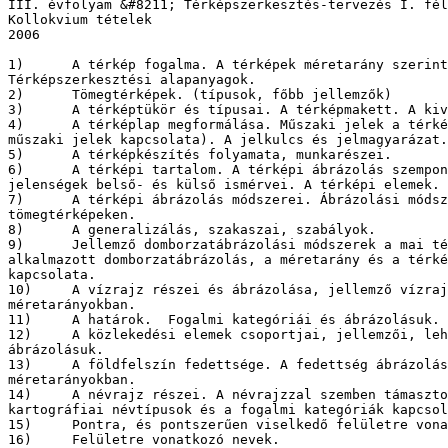
III. évfolyam &#8211; Térképszerkesztés-tervezés I. fél
Kollokvium tételek

2006

1)	A térkép fogalma. A térképek méretarány szerinti csoportosítása. 

Térképszerkesztési alapanyagok.

2)	Tömegtérképek. (típusok, főbb jellemzők) 

3)	A térképtükör és típusai. A térképmakett. A kivágat. 

4)	A térképlap megformálása. Műszaki jelek a térképen (a tükör és a 

műszaki jelek kapcsolata). A jelkulcs és jelmagyarázat.

5)	A térképkészítés folyamata, munkarészei.

6)	A térképi tartalom. A térképi ábrázolás szempontjai. A tárgyak és 

jelenségek belső- és külső ismérvei. A térképi elemek. 

7)	A térképi ábrázolás módszerei. Ábrázolási módszerek alkalmazása a 

tömegtérképeken. 

8)	A generalizálás, szakaszai, szabályok. 

9)	Jellemző domborzatábrázolási módszerek a mai térképeken. Az 

alkalmazott domborzatábrázolás, a méretarány és a térké
kapcsolata.

10)	A vízrajz részei és ábrázolása, jellemző vízrajzi elemek a különböző 

méretarányokban.  

11)	A határok.  Fogalmi kategóriái és ábrázolásuk.

12)	A közlekedési elemek csoportjai, jellemzői, lehetséges kategóriái és 

ábrázolásuk.

13)	A földfelszín fedettsége. A fedettség ábrázolása a különböző 

méretarányokban. 

14)	A névrajz részei. A névrajzzal szemben támasztott követelmények. A 

kartográfiai névtípusok és a fogalmi kategóriák kapcsol
15)	Pontra, és pontszerűen viselkedő felületre vonatkozó nevek. 

16)	Felületre vonatkozó nevek.
