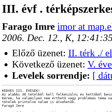
III. évf . térképszerke
Farago Imre
imor at map.e
2006. Dec. 12., K, 12:41:
Előző üzenet:
II. térk ./ 
Következő üzenet:
V. év
Levelek sorrendje:
[ dá
KEDVES III. ÉVESEK!

Az alábbi 30 tételből kell felkészülni és kettőből besz
Kérem, ha valamilyen nem érthető vagy problémás téma va
tételek printelve nálam is átvehetők.

Faragó Imre
