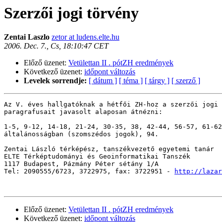
Szerzői jogi törvény
Zentai Laszlo
zetor at ludens.elte.hu
2006. Dec. 7., Cs, 18:10:47 CET
Előző üzenet:
Vetülettan II . pótZH eredmények
Következő üzenet:
időpont változás
Levelek sorrendje:
[ dátum ]
[ téma ]
[ tárgy ]
[ szerző ]
Az V. éves hallgatóknak a hétfői ZH-hoz a szerzői jogi 
paragrafusait javasolt alaposan átnézni:

1-5, 9-12, 14-18, 21-24, 30-35, 38, 42-44, 56-57, 61-62
általánosságban (szomszédos jogok), 94.

Zentai László térképész, tanszékvezető egyetemi tanár

ELTE Térképtudományi és Geoinformatikai Tanszék

1117 Budapest, Pázmány Péter sétány 1/A

Tel: 2090555/6723, 3722975, fax: 3722951 - 
http://lazar
Előző üzenet:
Vetülettan II . pótZH eredmények
Következő üzenet:
időpont változás