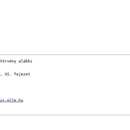
törvény alábbi 

, XI. fejezet 

us.elte.hu