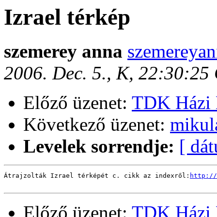
Izrael térkép
szemerey anna
szemereyan
2006. Dec. 5., K, 22:30:25
Előző üzenet:
TDK Házi 
Következő üzenet:
mikul
Levelek sorrendje:
[ dá
Átrajzolták Izrael térképét c. cikk az indexről:
http://
Előző üzenet:
TDK Házi 