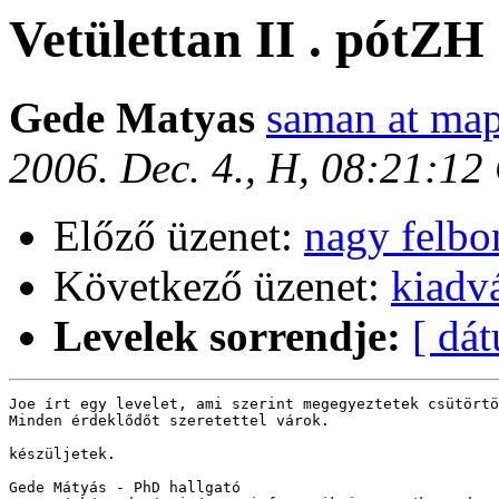
Vetülettan II . pótZH
Gede Matyas
saman at map
2006. Dec. 4., H, 08:21:1
Előző üzenet:
nagy felbo
Következő üzenet:
kiadvá
Levelek sorrendje:
[ dá
Joe írt egy levelet, ami szerint megegyeztetek csütörtö
Minden érdeklődőt szeretettel várok.

készüljetek.

Gede Mátyás - PhD hallgató
