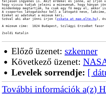
teljesen ingyenes is. Akit érdekel és jönne, az írjon v
hogy vissza tudjak jelezni a múzeumnak, hogy hányan jön
mindenképp megtartják, ha csak egy fő megy el, akkor is
A csoportos látogatáshoz kell a látogató neve, lakcíme,
Ezeket az adatokat a múzeum kéri.

Szóval aki akar jönni írjon (
zskata at map.elte.hu
), és
A múzeum címe: 	1024 Budapest, Szilágyi Erzsébet fasor 7-9.

Zsoldi Katalin

Előző üzenet:
szkenner
Következő üzenet:
NASA
Levelek sorrendje:
[ dá
További információk a(z) Ha