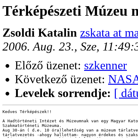
Térképészeti Múzeu 
Zsoldi Katalin
zskata at ma
2006. Aug. 23., Sze, 11:49
Előző üzenet:
szkenner
Következő üzenet:
NASA
Levelek sorrendje:
[ dá
Kedves Térképészek!!

A Hadtörténeti Intézet és Múzeumnak van egy Magyar Kato
Szakmatörténeti Múzeuma. 

Aug 30-án ( d.e. 10 óra)lehetőség van a múzeum tárlatve
tárlatvezetés -ahogy hallottam- nagyon érdekes és szaks