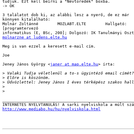
tudjuk. Ezt kell beírni a "Névtöredék" boxba.

-> OK

3 találatot dob ki, az alábbi lesz a nyerő, de ez már

könnyen kitalálható:

Molnár Zoltánné        MOZLABT.ELTE        Hallgató:

[programtervező

molnarzne at ludens.elte.hu
Meg is van ezzel a keresett e-mail cím.

Joe

Jeney János György <
janer at map.elte.hu
> írta:

>
>
>
>
>
_______________________________________________________
http://www.mediabo.hu/hu/nyelviskola.html