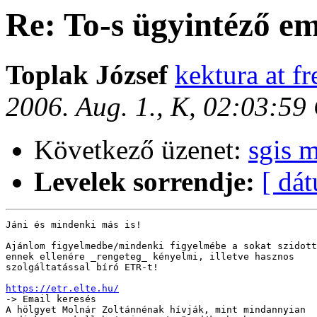
Re: To-s ügyintéző e
Toplak József
kektura at f
2006. Aug. 1., K, 02:03:5
Következő üzenet:
sgis 
Levelek sorrendje:
[ dá
Jáni és mindenki más is!

Ajánlom figyelmedbe/mindenki figyelmébe a sokat szidott
ennek ellenére _rengeteg_ kényelmi, illetve hasznos

szolgáltatással bíró ETR-t!

https://etr.elte.hu/

-> Email keresés

A hölgyet Molnár Zoltánnénak hívják, mint mindannyian
