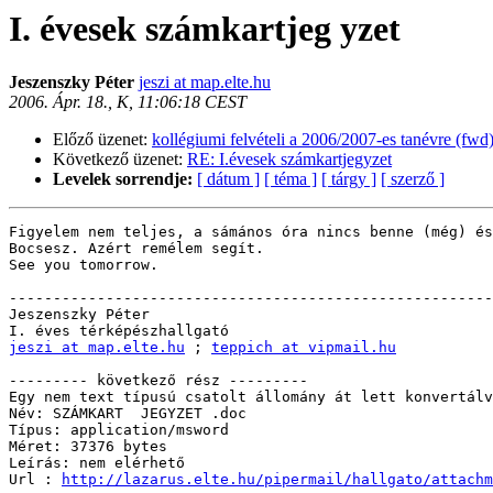
I. évesek számkartjeg yzet
Jeszenszky Péter
jeszi at map.elte.hu
2006. Ápr. 18., K, 11:06:18 CEST
Előző üzenet:
kollégiumi felvételi a 2006/2007-es tanévre (fwd
Következő üzenet:
RE: I.évesek számkartjegyzet
Levelek sorrendje:
[ dátum ]
[ téma ]
[ tárgy ]
[ szerző ]
Figyelem nem teljes, a sámános óra nincs benne (még) és
Bocsesz. Azért remélem segít.

See you tomorrow.

-------------------------------------------------------
Jeszenszky Péter

jeszi at map.elte.hu
 ; 
teppich at vipmail.hu
--------- következő rész ---------

Egy nem text típusú csatolt állomány át lett konvertálv
Név: SZÁMKART  JEGYZET .doc

Típus: application/msword

Méret: 37376 bytes

Leírás: nem elérhető

Url : 
http://lazarus.elte.hu/pipermail/hallgato/attachm