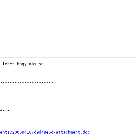
)
 lehet hogy más se.

----------------------

a...

ents/20060418/d9d48e5d/attachment.doc