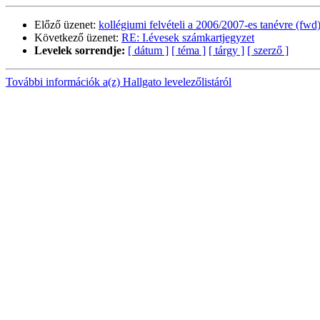
Előző üzenet:
kollégiumi felvételi a 2006/2007-es tanévre (fwd
Következő üzenet:
RE: I.évesek számkartjegyzet
Levelek sorrendje:
[ dátum ]
[ téma ]
[ tárgy ]
[ szerző ]
További információk a(z) Hallgato levelezőlistáról