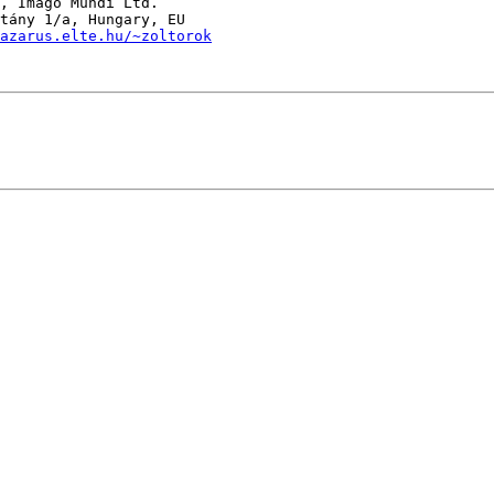
, Imago Mundi Ltd.

azarus.elte.hu/~zoltorok