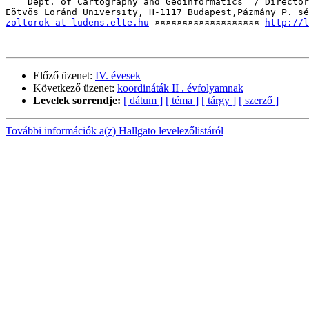
    Dept. of Cartography and Geoinformatics  / Director
zoltorok at ludens.elte.hu
 ¤¤¤¤¤¤¤¤¤¤¤¤¤¤¤¤¤¤¤ 
http://l
Előző üzenet:
IV. évesek
Következő üzenet:
koordináták II . évfolyamnak
Levelek sorrendje:
[ dátum ]
[ téma ]
[ tárgy ]
[ szerző ]
További információk a(z) Hallgato levelezőlistáról