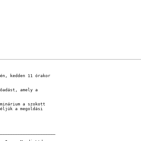
én, kedden 11 órakor 

őadást, amely a 

minárium a szokott 

éljük a megoldási 

______________________

 
