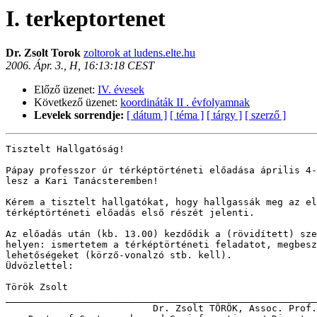
I. terkeptortenet
Dr. Zsolt Torok
zoltorok at ludens.elte.hu
2006. Ápr. 3., H, 16:13:18 CEST
Előző üzenet:
IV. évesek
Következő üzenet:
koordináták II . évfolyamnak
Levelek sorrendje:
[ dátum ]
[ téma ]
[ tárgy ]
[ szerző ]
Tisztelt Hallgatóság!

Pápay professzor úr térképtörténeti előadása április 4-
lesz a Kari Tanácsteremben! 

Kérem a tisztelt hallgatókat, hogy hallgassák meg az el
térképtörténeti előadás első részét jelenti. 

Az előadás után (kb. 13.00) kezdődik a (rövidített) sze
helyen: ismertetem a térképtörténeti feladatot, megbesz
lehetőségeket (körző-vonalzó stb. kell).

Üdvözlettel:

Török Zsolt

_______________________________________________________
                          Dr. Zsolt TÖRÖK, Assoc. Prof.