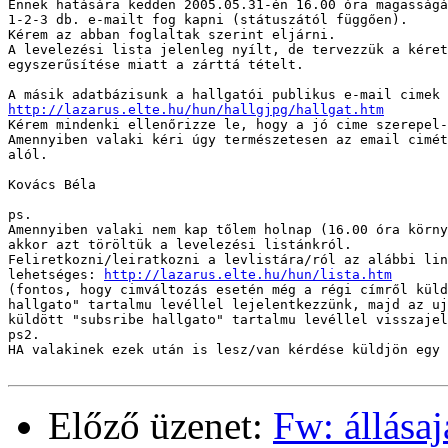
Ennek hatására kedden 2005.05.31-én 16.00 óra magasságá
1-2-3 db. e-mailt fog kapni (státuszától függően).

Kérem az abban foglaltak szerint eljárni.

A levelezési lista jelenleg nyílt, de tervezzük a kéret
egyszerűsítése miatt a zárttá tételt.

http://lazarus.elte.hu/hun/hallgjpg/hallgat.htm

Kérem mindenki ellenőrizze le, hogy a jó cime szerepel-
Amennyiben valaki kéri úgy természetesen az email cimét
alól.

Kovács Béla

ps.

Amennyiben valaki nem kap tőlem holnap (16.00 óra körny
akkor azt töröltük a levelezési listánkról.

Feliretkozni/leiratkozni a levlistára/ról az alábbi lin
lehetséges: 
http://lazarus.elte.hu/hun/lista.htm
(fontos, hogy cimváltozás esetén még a régi címről küld
hallgato" tartalmu levéllel lejelentkezzünk, majd az uj
küldött "subsribe hallgato" tartalmu levéllel visszajel
ps2. 

HA valakinek ezek után is lesz/van kérdése küldjön egy 
Előző üzenet:
Fw: állásaj