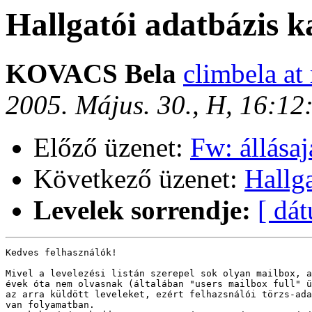
Hallgatói adatbázis k
KOVACS Bela
climbela at
2005. Május. 30., H, 16:1
Előző üzenet:
Fw: állásaj
Következő üzenet:
Hallga
Levelek sorrendje:
[ dá
Kedves felhasználók!

Mivel a levelezési listán szerepel sok olyan mailbox, a
évek óta nem olvasnak (általában "users mailbox full" ü
az arra küldött leveleket, ezért felhazsnálói törzs-ada
van folyamatban.
