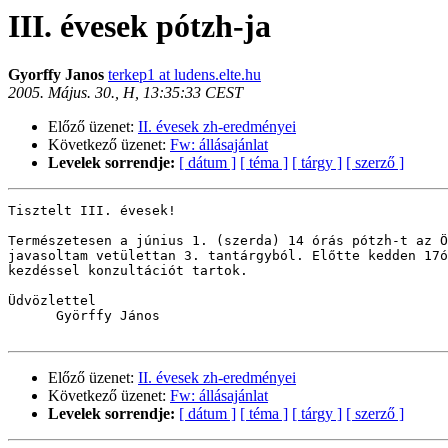
III. évesek pótzh-ja
Gyorffy Janos
terkep1 at ludens.elte.hu
2005. Május. 30., H, 13:35:33 CEST
Előző üzenet:
II. évesek zh-eredményei
Következő üzenet:
Fw: állásajánlat
Levelek sorrendje:
[ dátum ]
[ téma ]
[ tárgy ]
[ szerző ]
Tisztelt III. évesek!

Természetesen a június 1. (szerda) 14 órás pótzh-t az Ö
javasoltam vetülettan 3. tantárgyból. Előtte kedden 17ó
kezdéssel konzultációt tartok.

Üdvözlettel

      Györffy János

Előző üzenet:
II. évesek zh-eredményei
Következő üzenet:
Fw: állásajánlat
Levelek sorrendje:
[ dátum ]
[ téma ]
[ tárgy ]
[ szerző ]