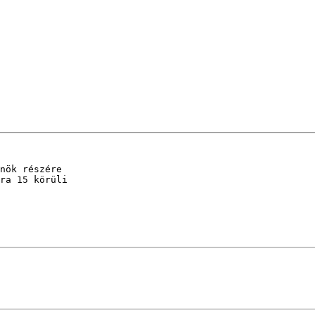
nök részére 

ra 15 körüli 
