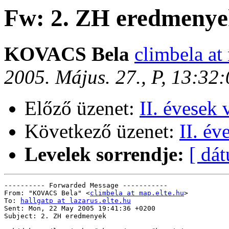
Fw: 2. ZH eredmeny
KOVACS Bela
climbela at
2005. Május. 27., P, 13:32
Előző üzenet:
II. évesek
Következő üzenet:
II. év
Levelek sorrendje:
[ dá
---------- Forwarded Message -----------

From: "KOVACS Bela" <
climbela at map.elte.hu
>

To: 
hallgatp at lazarus.elte.hu
Sent: Mon, 22 May 2005 19:41:36 +0200

Subject: 2. ZH eredmenyek
