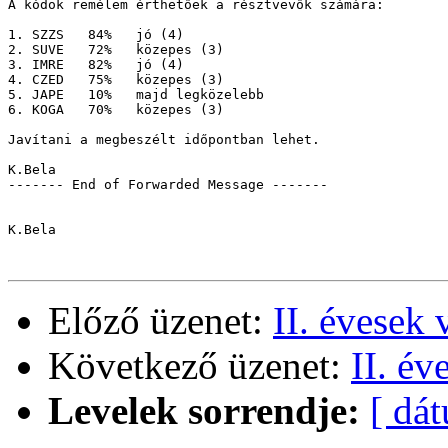
A kódok remélem érthetőek a résztvevők számára:

1. SZZS   84%   jó (4)

2. SUVE   72%   közepes (3)

3. IMRE   82%   jó (4)

4. CZED   75%   közepes (3)

5. JAPE   10%   majd legközelebb

6. KOGA   70%   közepes (3)

Javítani a megbeszélt időpontban lehet.

K.Bela

------- End of Forwarded Message -------

K.Bela

Előző üzenet:
II. évesek
Következő üzenet:
II. év
Levelek sorrendje:
[ dá