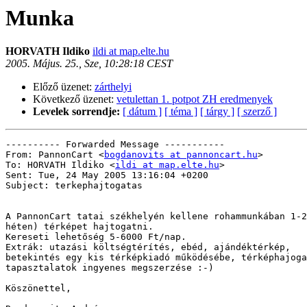
Munka
HORVATH Ildiko
ildi at map.elte.hu
2005. Május. 25., Sze, 10:28:18 CEST
Előző üzenet:
zárthelyi
Következő üzenet:
vetulettan 1. potpot ZH eredmenyek
Levelek sorrendje:
[ dátum ]
[ téma ]
[ tárgy ]
[ szerző ]
---------- Forwarded Message -----------

From: PannonCart <
bogdanovits at pannoncart.hu
>

To: HORVATH Ildiko <
ildi at map.elte.hu
>

Sent: Tue, 24 May 2005 13:16:04 +0200

Subject: terkephajtogatas

A PannonCart tatai székhelyén kellene rohammunkában 1-2
héten) térképet hajtogatni.

Kereseti lehetőség 5-6000 Ft/nap.

Extrák: utazási költségtérítés, ebéd, ajándéktérkép,

betekintés egy kis térképkiadó működésébe, térképhajoga
tapasztalatok ingyenes megszerzése :-)

Köszönettel,
