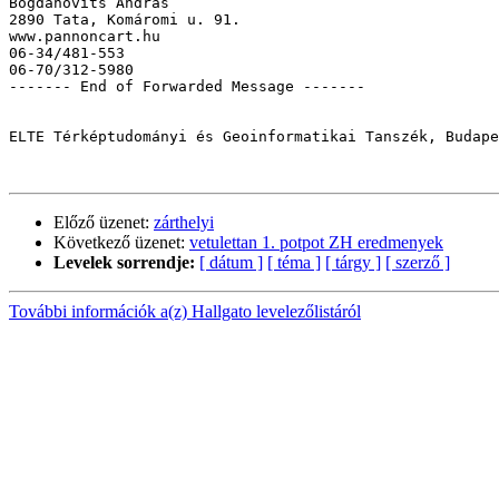
Bogdanovits András

2890 Tata, Komáromi u. 91.

www.pannoncart.hu

06-34/481-553

06-70/312-5980

------- End of Forwarded Message -------

ELTE Térképtudományi és Geoinformatikai Tanszék, Budape
Előző üzenet:
zárthelyi
Következő üzenet:
vetulettan 1. potpot ZH eredmenyek
Levelek sorrendje:
[ dátum ]
[ téma ]
[ tárgy ]
[ szerző ]
További információk a(z) Hallgato levelezőlistáról