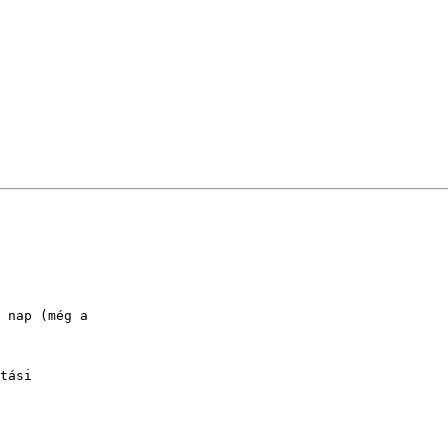
 nap (még a 

tási 
