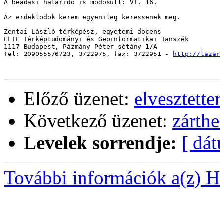
A beadasi hatarido is modosult: VI. 16.

Az erdeklodok kerem egyenileg keressenek meg.

Zentai László térképész, egyetemi docens

ELTE Térképtudományi és Geoinformatikai Tanszék

1117 Budapest, Pázmány Péter sétány 1/A

Tel: 2090555/6723, 3722975, fax: 3722951 - 
http://lazar
Előző üzenet:
elvesztett
Következő üzenet:
zárthe
Levelek sorrendje:
[ dá
További információk a(z) Ha