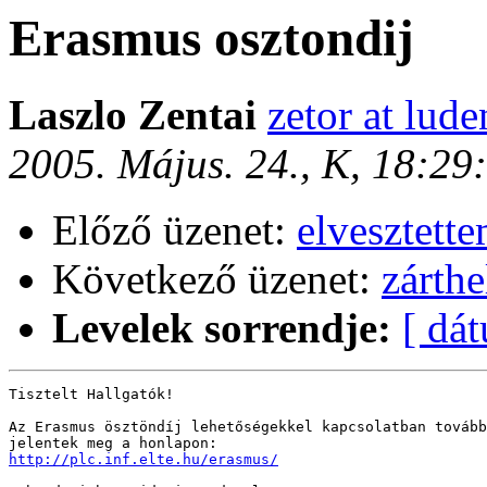
Erasmus osztondij
Laszlo Zentai
zetor at lude
2005. Május. 24., K, 18:2
Előző üzenet:
elvesztett
Következő üzenet:
zárthe
Levelek sorrendje:
[ dá
Tisztelt Hallgatók!

Az Erasmus ösztöndíj lehetőségekkel kapcsolatban tovább
http://plc.inf.elte.hu/erasmus/