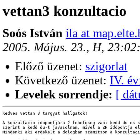
vettan3 konzultacio
Soós István
ila at map.elte
2005. Május. 23., H, 23:0
Előző üzenet:
szigorlat
Következő üzenet:
IV. év
Levelek sorrendje:
[ dá
Kedves vettan 3 targyat hallgatok!

A konzultacio idöpontjára 2 lehetöseg van: kedd du es s
szerint a kedd du-t javasolnam, mivel a ZH idöpontja el
Mindenki aki erdekelt a dologban szamitson a konzultaci