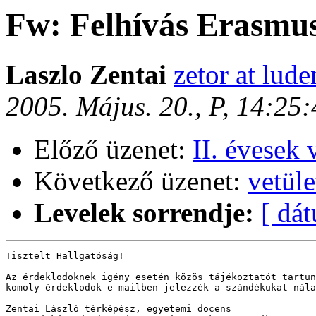
Fw: Felhívás Erasmus
Laszlo Zentai
zetor at lude
2005. Május. 20., P, 14:25
Előző üzenet:
II. évesek 
Következő üzenet:
vetüle
Levelek sorrendje:
[ dá
Tisztelt Hallgatóság!

Az érdeklodoknek igény esetén közös tájékoztatót tartun
komoly érdeklodok e-mailben jelezzék a szándékukat nála
Zentai László térképész, egyetemi docens
