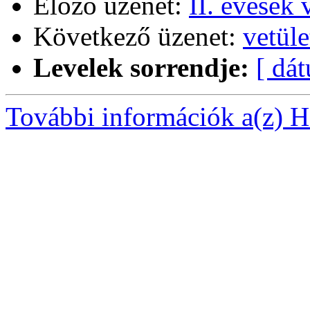
Előző üzenet:
II. évesek 
Következő üzenet:
vetüle
Levelek sorrendje:
[ dá
További információk a(z) Ha