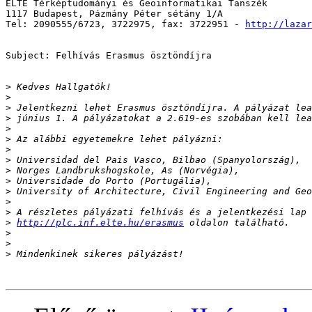
ELTE Térképtudományi és Geoinformatikai Tanszék

1117 Budapest, Pázmány Péter sétány 1/A

Tel: 2090555/6723, 3722975, fax: 3722951 - 
http://lazar
Subject: Felhívás Erasmus ösztöndíjra

>
>
>
>
>
>
>
>
>
>
>
>
>
>
http://plc.inf.elte.hu/erasmus
>
>
>