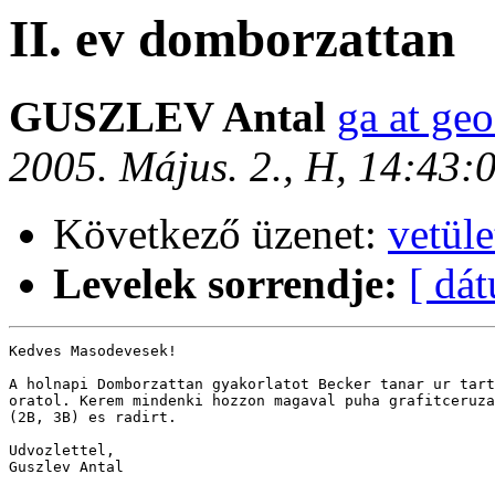
II. ev domborzattan
GUSZLEV Antal
ga at geo
2005. Május. 2., H, 14:43
Következő üzenet:
vetüle
Levelek sorrendje:
[ dá
Kedves Masodevesek!

A holnapi Domborzattan gyakorlatot Becker tanar ur tart
oratol. Kerem mindenki hozzon magaval puha grafitceruza
(2B, 3B) es radirt.

Udvozlettel,

Guszlev Antal
