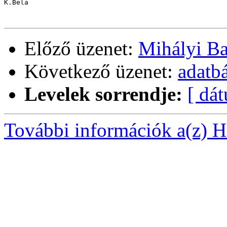
K.Bela

Előző üzenet:
Mihályi Bal
Következő üzenet:
adatb
Levelek sorrendje:
[ dá
További információk a(z) Ha