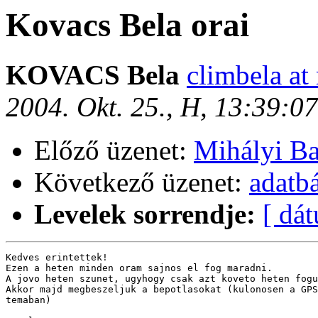
Kovacs Bela orai
KOVACS Bela
climbela at
2004. Okt. 25., H, 13:39:
Előző üzenet:
Mihályi Bal
Következő üzenet:
adatb
Levelek sorrendje:
[ dá
Kedves erintettek!

Ezen a heten minden oram sajnos el fog maradni.

A jovo heten szunet, ugyhogy csak azt koveto heten fogu
Akkor majd megbeszeljuk a bepotlasokat (kulonosen a GPS
temaban)
