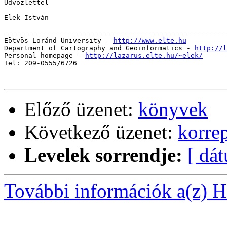
Üdvözlettel

Elek István

-------------------------------------------------------
Eötvös Loránd University - 
http://www.elte.hu
Department of Cartography and Geoinformatics - 
http://l
Personal homepage - 
http://lazarus.elte.hu/~elek/
Tel: 209-0555/6726

Előző üzenet:
könyvek
Következő üzenet:
korre
Levelek sorrendje:
[ dá
További információk a(z) Ha