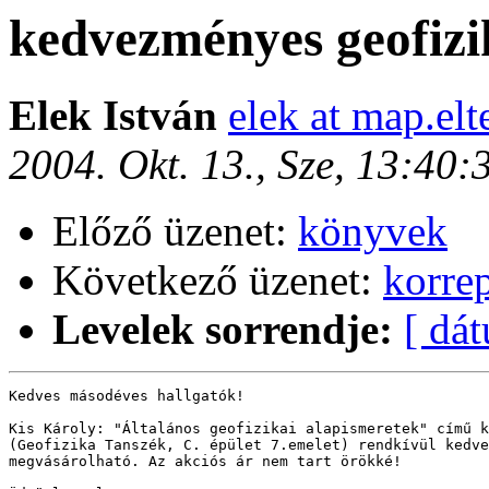
kedvezményes geofiz
Elek István
elek at map.elt
2004. Okt. 13., Sze, 13:40
Előző üzenet:
könyvek
Következő üzenet:
korre
Levelek sorrendje:
[ dá
Kedves másodéves hallgatók!

Kis Károly: "Általános geofizikai alapismeretek" című k
(Geofizika Tanszék, C. épület 7.emelet) rendkívül kedve
megvásárolható. Az akciós ár nem tart örökké!
