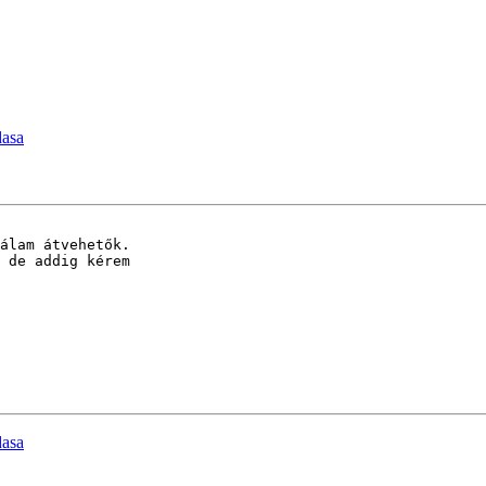
dasa
álam átvehetők.

 de addig kérem 

dasa