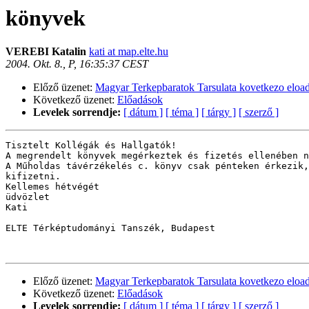
könyvek
VEREBI Katalin
kati at map.elte.hu
2004. Okt. 8., P, 16:35:37 CEST
Előző üzenet:
Magyar Terkepbaratok Tarsulata kovetkezo eloa
Következő üzenet:
Előadások
Levelek sorrendje:
[ dátum ]
[ téma ]
[ tárgy ]
[ szerző ]
Tisztelt Kollégák és Hallgatók!

A megrendelt könyvek megérkeztek és fizetés ellenében n
A Műholdas távérzékelés c. könyv csak pénteken érkezik,
kifizetni.

Kellemes hétvégét

üdvözlet

Kati

ELTE Térképtudományi Tanszék, Budapest

Előző üzenet:
Magyar Terkepbaratok Tarsulata kovetkezo eloa
Következő üzenet:
Előadások
Levelek sorrendje:
[ dátum ]
[ téma ]
[ tárgy ]
[ szerző ]