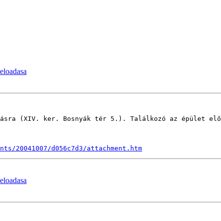
eloadasa
ásra (XIV. ker. Bosnyák tér 5.). Találkozó az épület elő
nts/20041007/d056c7d3/attachment.htm
eloadasa