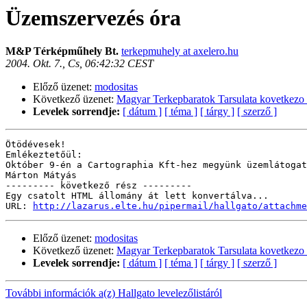
Üzemszervezés óra
M&P Térképműhely Bt.
terkepmuhely at axelero.hu
2004. Okt. 7., Cs, 06:42:32 CEST
Előző üzenet:
modositas
Következő üzenet:
Magyar Terkepbaratok Tarsulata kovetkezo 
Levelek sorrendje:
[ dátum ]
[ téma ]
[ tárgy ]
[ szerző ]
Ötödévesek!

Emlékeztetőül:

Október 9-én a Cartographia Kft-hez megyünk üzemlátogat
Márton Mátyás

--------- következő rész ---------

Egy csatolt HTML állomány át lett konvertálva...

URL: 
http://lazarus.elte.hu/pipermail/hallgato/attachme
Előző üzenet:
modositas
Következő üzenet:
Magyar Terkepbaratok Tarsulata kovetkezo 
Levelek sorrendje:
[ dátum ]
[ téma ]
[ tárgy ]
[ szerző ]
További információk a(z) Hallgato levelezőlistáról