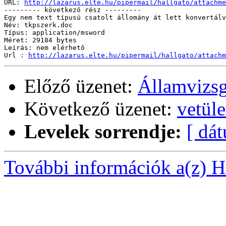
URL: 
http://lazarus.elte.hu/pipermail/hallgato/attachme
--------- következő rész ---------

Egy nem text típusú csatolt állomány át lett konvertálv
Név: tkpszerk.doc

Típus: application/msword

Méret: 29184 bytes

Leírás: nem elérhető

Url : 
http://lazarus.elte.hu/pipermail/hallgato/attachm
Előző üzenet:
Államvizs
Következő üzenet:
vetüle
Levelek sorrendje:
[ dá
További információk a(z) Ha