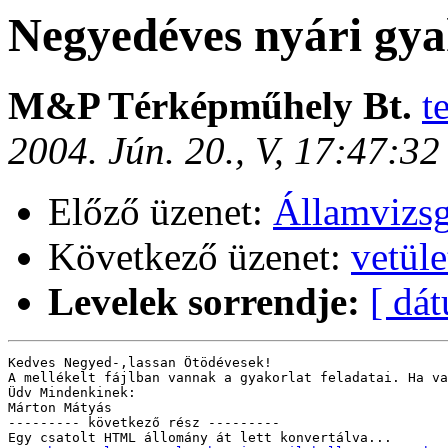
Negyedéves nyári gya
M&P Térképműhely Bt.
t
2004. Jún. 20., V, 17:47:3
Előző üzenet:
Államvizs
Következő üzenet:
vetüle
Levelek sorrendje:
[ dá
Kedves Negyed-,lassan Ötödévesek!

A mellékelt fájlban vannak a gyakorlat feladatai. Ha va
Üdv Mindenkinek:

Márton Mátyás

--------- következő rész ---------

Egy csatolt HTML állomány át lett konvertálva...
