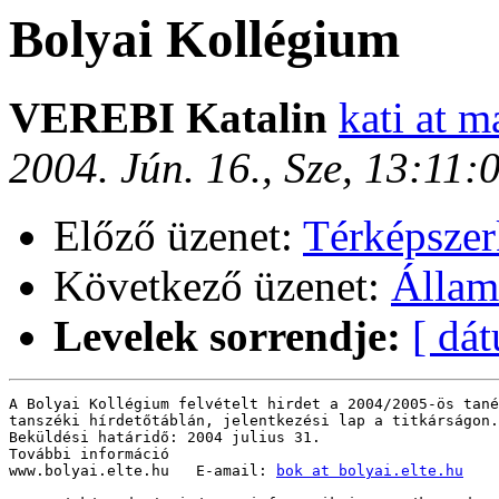
Bolyai Kollégium
VEREBI Katalin
kati at m
2004. Jún. 16., Sze, 13:11
Előző üzenet:
Térképszer
Következő üzenet:
Állam
Levelek sorrendje:
[ dá
A Bolyai Kollégium felvételt hirdet a 2004/2005-ös tané
tanszéki hírdetőtáblán, jelentkezési lap a titkárságon.

Beküldési határidő: 2004 julius 31.

További információ

www.bolyai.elte.hu   E-amail: 
bok at bolyai.elte.hu