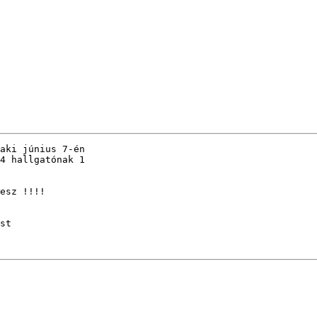
aki június 7-én 

4 hallgatónak 1 

esz !!!!

st
