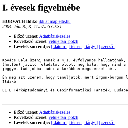
I. évesek figyelmébe
HORVATH Ildiko
ildi at map.elte.hu
2004. Jún. 8., K, 11:57:55 CEST
Előző üzenet:
Adatbáziskezelés
Következő üzenet:
vetulettan_potzh
Levelek sorrendje:
[ dátum ]
[ téma ]
[ tárgy ]
[ szerző ]
Kovács Béla üzeni annak a 4 I. évfolyamos hallgatónak, 
(hétfőn) javító feladatot oldott meg bála, hogy mind a 
jeggyel tud jobbat adni a korábban megszerzettnél.

Én meg azt üzenem, hogy tanuljatok, mert irgum-burgum l
Ildikó

ELTE Térképtudományi és Geoinformatikai Tanszék, Budape
Előző üzenet:
Adatbáziskezelés
Következő üzenet:
vetulettan_potzh
Levelek sorrendje:
[ dátum ]
[ téma ]
[ tárgy ]
[ szerző ]