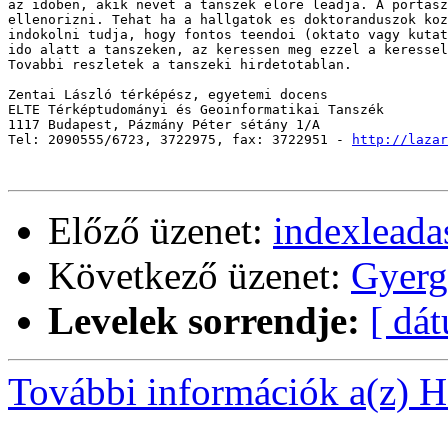
az idoben, akik nevet a tanszek elore leadja. A portasz
ellenorizni. Tehat ha a hallgatok es doktoranduszok koz
indokolni tudja, hogy fontos teendoi (oktato vagy kutat
ido alatt a tanszeken, az keressen meg ezzel a keressel
Tovabbi reszletek a tanszeki hirdetotablan.

Zentai László térképész, egyetemi docens

ELTE Térképtudományi és Geoinformatikai Tanszék

1117 Budapest, Pázmány Péter sétány 1/A

Tel: 2090555/6723, 3722975, fax: 3722951 - 
http://lazar
Előző üzenet:
indexleada
Következő üzenet:
Gyerg
Levelek sorrendje:
[ dá
További információk a(z) Ha