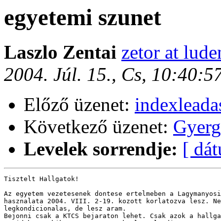
egyetemi szunet
Laszlo Zentai
zetor at lude
2004. Júl. 15., Cs, 10:40:
Előző üzenet:
indexleada
Következő üzenet:
Gyerg
Levelek sorrendje:
[ dá
Tisztelt Hallgatok!

Az egyetem vezetesenek dontese ertelmeben a Lagymanyosi
hasznalata 2004. VIII. 2-19. kozott korlatozva lesz. Ne
legkondicionalas, de lesz aram.

Bejonni csak a KTCS bejaraton lehet. Csak azok a hallga